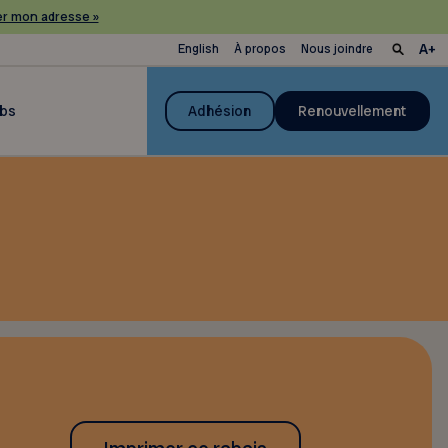
r mon adresse »
English
À propos
Nous joindre
ubs
Adhésion
Renouvellement