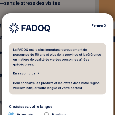
—sans le stress des visites
 Santé :
Fermer
X
selon votre emploi du temps
La FADOQ est le plus important regroupement de
rmettent de gagner du temps
personnes de 50 ans et plus de la province et la référence
en matière de qualité de vie des personnes aînées
québécoises.
En savoir plus
liers peuvent vous aider :
Pour connaître les produits et les offres dans votre région,
veuillez indiquer votre langue et votre secteur.
omportement
Choisissez votre langue
Français
English