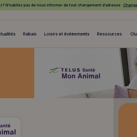
? N’oubliez pas de nous informer de tout changement d’adresse.
Change
tualités
Rabais
Loisirs et événements
Ressources
Cl