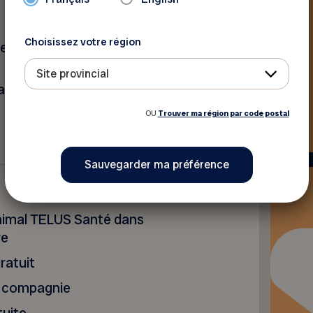
Choisissez votre région
res
Site provincial
 litière
OU
Trouver ma région par code postal
Animal TELUS Santé dans
re
ratuit
de compagnie