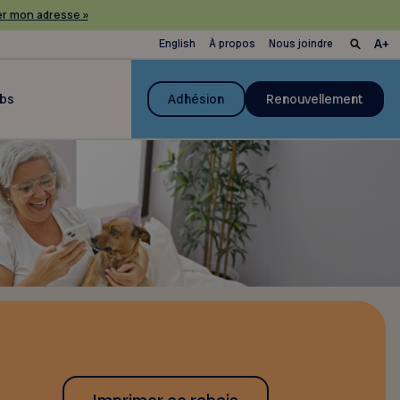
r mon adresse »
English
À propos
Nous joindre
ubs
Adhésion
Renouvellement