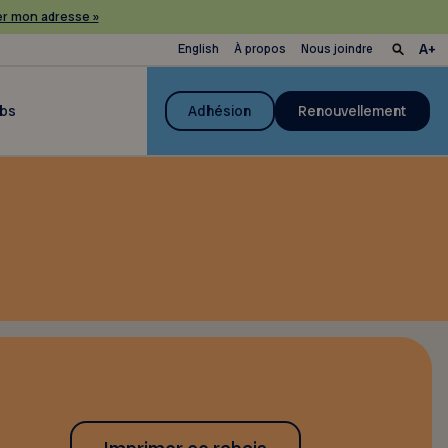
r mon adresse »
English
À propos
Nous joindre
ubs
Adhésion
Renouvellement