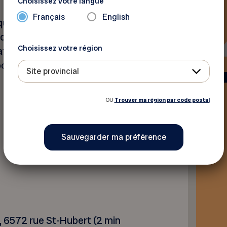
Choisissez votre langue
Français
English
qui a été créé avec passion,
que les valeurs sociales, fait
Choisissez votre région
ativité canadienne, ainsi que
onsables.
Site provincial
OU
Trouver ma région par code postal
, 6572 rue St-Hubert (2 min