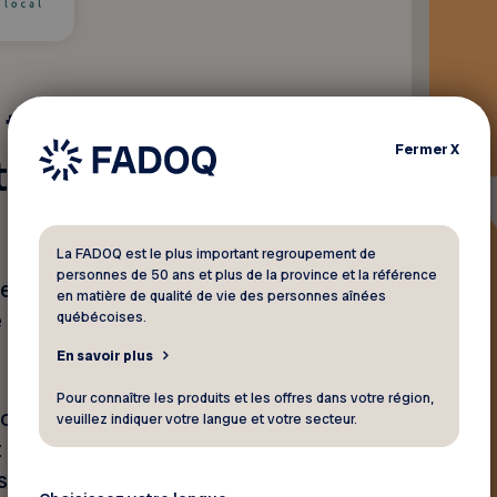
 tout achat de
Fermer
X
tique et en
La FADOQ est le plus important regroupement de
personnes de 50 ans et plus de la province et la référence
et local, Arloca est une
en matière de qualité de vie des personnes aînées
 des objets qui sont conçus
québécoises.
En savoir plus
Pour connaître les produits et les offres dans votre région,
avons que nos achats ont une
veuillez indiquer votre langue et votre secteur.
t important de valoriser
esponsables.