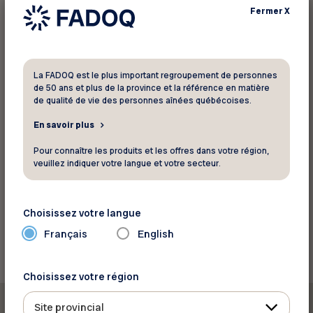
Fermer
X
Pour informations
Beads Planet Inc.
La FADOQ est le plus important regroupement de personnes
de 50 ans et plus de la province et la référence en matière
7348, rue St-Hubert
de qualité de vie des personnes aînées québécoises.
Montréal Québec H2R 2N3
En savoir plus
Téléphone :
514 223-1000
Site Web
Pour connaître les produits et les offres dans votre région,
veuillez indiquer votre langue et votre secteur.
Voir la carte
Choisissez votre langue
Retourner aux rabais
Français
English
Choisissez votre région
Site provincial