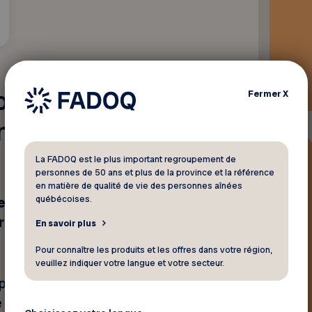
hommage,
Fermer
X
ènement et
La FADOQ est le plus important regroupement de
personnes de 50 ans et plus de la province et la référence
en matière de qualité de vie des personnes aînées
québécoises.
s. Que ce soit pour un
rnage de biographie et
En savoir plus
Pour connaître les produits et les offres dans votre région,
veuillez indiquer votre langue et votre secteur.
ur bien saisir
qui lègue son histoire. Ainsi,