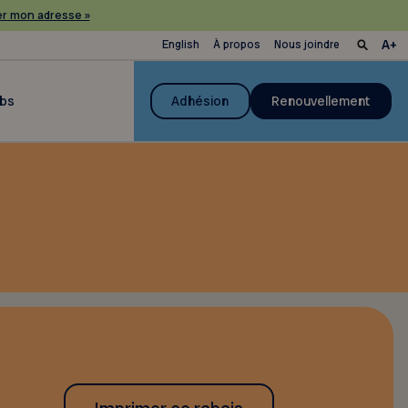
r mon adresse »
English
À propos
Nous joindre
ubs
Adhésion
Renouvellement