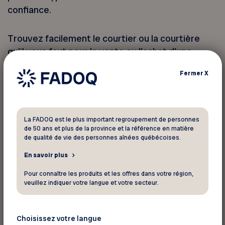
confiance.
Trouvez facilement le courtier ou la courtière
qu’il vous faut pour la vente ou l’achat d’une
propriété. L’agence immobilière Confia vous
Fermer
X
accompagne dans la planification de votre projet
et vous met en relation avec des courtières et
courtiers immobiliers dévoués et qui ont à cœur
la satisfaction de leur clientèle.
La FADOQ est le plus important regroupement de personnes
de 50 ans et plus de la province et la référence en matière
de qualité de vie des personnes aînées québécoises.
Bénéficiez dès aujourd’hui d’un
En savoir plus
accompagnement personnalisé et de la pleine
tranquillité d’esprit pour votre transaction!
Pour connaître les produits et les offres dans votre région,
veuillez indiquer votre langue et votre secteur.
*La carte-cadeau prépayée vous sera remise à la
suite de la clôture de votre transaction réalisée
Choisissez votre langue