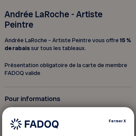
Andrée LaRoche - Artiste
Peintre
Andrée LaRoche – Artiste Peintre vous offre
15 %
de rabais
sur tous les tableaux.
Présentation obligatoire de la carte de membre
FADOQ valide
Pour informations
Andrée LaRoche - Artiste Peintre
Téléphone :
418 915-7242
Fermer
X
Site web