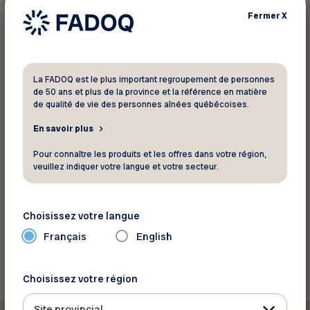
planifiées juste pour vous! 👉
cliquez ici
Fermer
X
Pour informations
La FADOQ est le plus important regroupement de personnes
Olivier Dionne, Conseiller en voyages externe
de 50 ans et plus de la province et la référence en matière
(Agent externe) et accompagnateur
de qualité de vie des personnes aînées québécoises.
Téléphone :
819 307-1741
En savoir plus
En savoir plus
Pour connaître les produits et les offres dans votre région,
veuillez indiquer votre langue et votre secteur.
Courriel:
voyagesolivierd@gmail.com
Choisissez votre langue
Français
English
Retourner aux rabais
Choisissez votre région
Site provincial