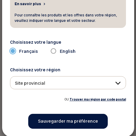
En savoir plus
ressourcez-vous grâce à la piscine
intérieure/extérieure, le sauna, la salle de gym et
Pour connaître les produits et les offres dans votre région,
veuillez indiquer votre langue et votre secteur.
l’expérience thermale qui promettent détente et
revitalisation. Ne laissez pas passer cette
opportunité unique de vivre une expérience
Choisissez votre langue
inoubliable dans un cadre exceptionnel.
Français
English
Le rabais au spa est disponible en tout temps, du
lundi au vendredi.
Choisissez votre région
Site provincial
Vous devez vous identifier pour
profiter de ce rabais
OU
Trouver ma région par code postal
Votre numéro de membre FADOQ :