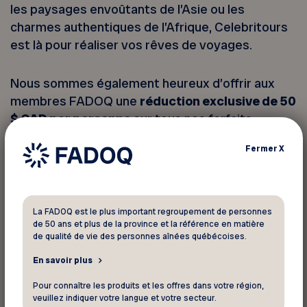
les paysages envoûtants de l’Asie ou les
charmes authentiques de l’Afrique, Celebritours
est là pour réaliser vos rêves de voyages.
Nous sommes également heureux d’offrir aux
membres FADOQ une
réduction exclusive de 50
$ CAD par personne
sur tous nos forfaits.
Pour bénéficier de cette offre, montrez
Fermer
X
simplement votre carte FADOQ valide lors de
votre réservation avec l’un de nos conseillers par
téléphone.
La FADOQ est le plus important regroupement de personnes
de 50 ans et plus de la province et la référence en matière
Conditions de l’offre :
de qualité de vie des personnes aînées québécoises.
Valide pour les réservations effectuées
En savoir plus
entre les dates du 1er mars 2026 au 28
Pour connaître les produits et les offres dans votre région,
février 2027
veuillez indiquer votre langue et votre secteur.