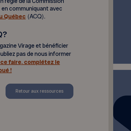
en règle de la Commission
) en communiquant avec
(ACQ).
du Québec
Q?
gazine Virage et bénéficier
oubliez pas de nous informer
ce faire, complétez le
oué !
Retour aux ressources