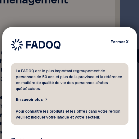
Fermer
X
rappelle que le droit d’un
x commence le premier jour
d’aucun « jour de grâce »
ets du logement. Il a
La FADOQ est le plus important regroupement de
personnes de 50 ans et plus de la province et la référence
s l’état où il l’a reçu.
en matière de qualité de vie des personnes aînées
québécoises.
ent en sorte que le
En savoir plus
ne soit pas complété avant
Pour connaître les produits et les offres dans votre région,
s, le locataire sortant doit
veuillez indiquer votre langue et votre secteur.
locataire. Il est suggéré de
ièces, afin de permettre au