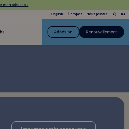
r mon adresse »
English
À propos
Nous joindre
ubs
Adhésion
Renouvellement