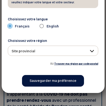
Prendre rendez-vous
veuillez indiquer votre langue et votre secteur.
La prise de rendez-vous s’effectue en trois
étapes faciles :
Choisissez votre langue
Inscrire ses informations personnelles
Français
English
Parcourir le calendrier afin de choisir une
date et une plage horaire
Choisissez votre région
Confirmer son rendez-vous
Site provincial
Cliquer ici pour prendre rendez-vous
OU
Trouver ma région par code postal
Important
Une personne présentant des symptômes
d’allure grippale, de gastroentérite ou
s’apparentant à la
COVID-19
ne doit pas
prendre rendez-vous
avec un professionnel