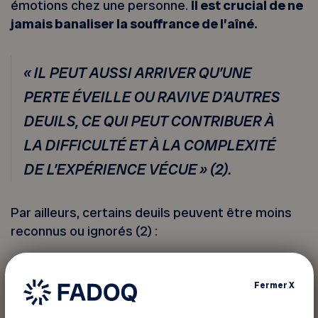
émotions chez une personne.
Il est crucial de ne
jamais banaliser la souffrance de l’aîné.
« IL PEUT AUSSI ARRIVER QU’UNE
PERTE ÉVEILLE OU RAVIVE D’AUTRES
DEUILS, CE QUI PEUT CONTRIBUER À
LA DIFFICULTÉ ET À LA COMPLEXITÉ
DE L’EXPÉRIENCE VÉCUE » (2).
Par ailleurs, certains deuils peuvent être moins
reconnus ou ignorés (2) :
le deuil d’un conjoint de même sexe
, les
aînés de la communauté LGBT
Fermer
X
(lesbiennes, gais, bisexuels, transgenres)
étant souvent invisibles;