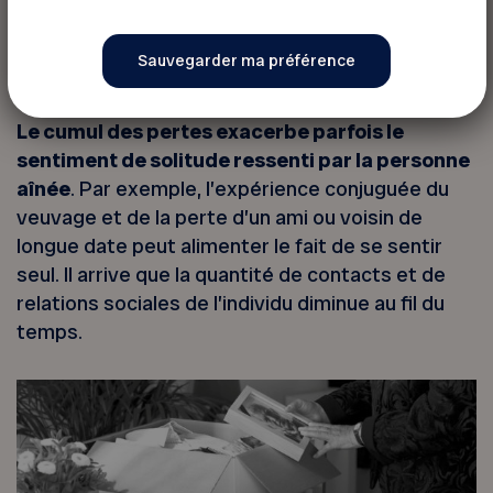
particulièrement touchés par le deuil blanc.
LA SOLITUDE ET L’ISOLEMENT
Le cumul des pertes exacerbe parfois le
sentiment de solitude ressenti par la personne
aînée
. Par exemple, l’expérience conjuguée du
veuvage et de la perte d’un ami ou voisin de
longue date peut alimenter le fait de se sentir
seul. Il arrive que la quantité de contacts et de
relations sociales de l’individu diminue au fil du
temps.