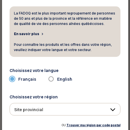
le deuil à la suite d’un suicide
, le sujet étant
encore tabou;
La FADOQ est le plus important regroupement de personnes
de 50 ans et plus de la province et la référence en matière
le deuil animalier
, qui n’est pas toujours pris
de qualité de vie des personnes aînées québécoises.
au sérieux.
En savoir plus
Pour connaître les produits et les offres dans votre région,
veuillez indiquer votre langue et votre secteur.
LE DEUIL BLANC
Le deuil blanc survient lorsqu’une personne
atteinte d’un trouble cognitif, comme la maladie
Choisissez votre langue
d’Alzheimer, est toujours présente
Français
English
physiquement, mais que ses absences
(psychologiques et affectives) sont de plus en
Choisissez votre région
plus marquées (3). Elle change parfois à un point
tel qu’elle devient méconnaissable,
d’où
Site provincial
l’impression de perdre un être cher alors qu’il
est toujours en vie
. Les proches aidants sont
OU
Trouver ma région par code postal