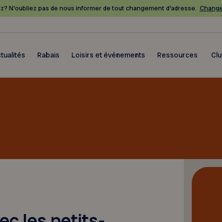
? N’oubliez pas de nous informer de tout changement d’adresse.
Change
tualités
Rabais
Loisirs et événements
Ressources
Cl
vec les petits-