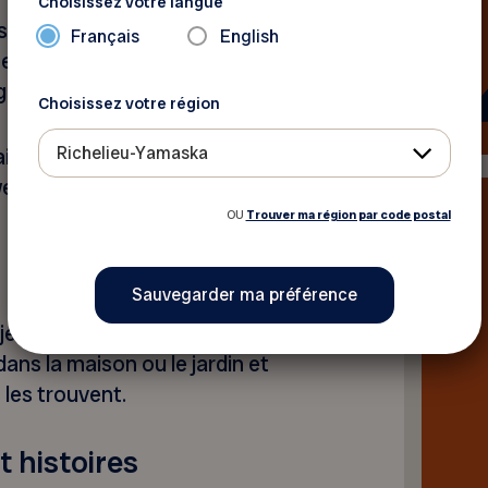
Choisissez votre langue
ges effrayants ou amusants, et
Français
English
pent pendant que les enfants
graines.
Choisissez votre région
Richelieu-Yamaska
ines de citrouille avec un
oween maison.
OU
Trouver ma région par code postal
 trésors ou aux
jets d’Halloween (par
ans la maison ou le jardin et
 les trouvent.
t histoires