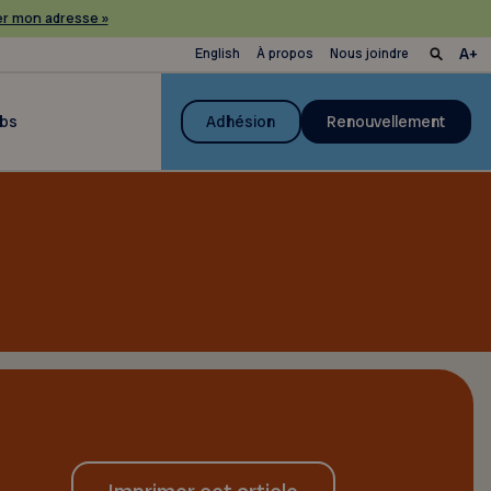
r mon adresse »
English
À propos
Nous joindre
ubs
Adhésion
Renouvellement