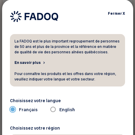
Programmes
Cyberintimidation et fraude sur Internet
Fermer
X
La FADOQ est le plus important regroupement de personnes
de 50 ans et plus de la province et la référence en matière
de qualité de vie des personnes aînées québécoises.
En savoir plus
Pour connaître les produits et les offres dans votre région,
veuillez indiquer votre langue et votre secteur.
Choisissez votre langue
Français
English
En savoir plus
Choisissez votre région