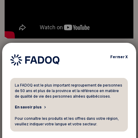
L’intimidation peut se produire dans
Fermer
X
tout type de relation. Par exemple, entre
des voisins qui habitent une même
La FADOQ est le plus important regroupement de personnes
résidence pour personnes aînées ou
de 50 ans et plus de la province et la référence en matière
de qualité de vie des personnes aînées québécoises.
entre des individus qui participent à un
En savoir plus
même cours de danse sociale. À
Pour connaître les produits et les offres dans votre région,
l’inverse, la maltraitance s’inscrit
veuillez indiquer votre langue et votre secteur.
toujours dans une relation de confiance.