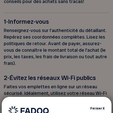
conseils pour des achats sans tracas!
1-Informez-vous
Renseignez-vous sur l’authenticité du détaillant.
Repérez ses coordonnées complètes. Lisez les
politiques de retour. Avant de payer, assurez-
vous de connaître le montant total de l’achat (le
prix, les taxes, les frais de livraison ou tout autre
frais).
2-Évitez les réseaux Wi-Fi publics
Faites vos emplettes en ligne sur un réseau
sécurisé. Idéalement, utilisez votre réseau Wi-Fi
domestique. Sur un réseau public, vos
renseignements de paiement (par exemple,
Fermer
X
votre numéro de carte de crédit) pourraient être