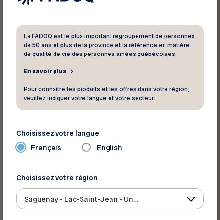
interceptés.
La FADOQ est le plus important regroupement de personnes
3-Choisissez le bon mode de
de 50 ans et plus de la province et la référence en matière
paiement
de qualité de vie des personnes aînées québécoises.
Privilégiez l’utilisation d’une carte de crédit
En savoir plus
offerte par une grande institution financière qui
Pour connaître les produits et les offres dans votre région,
garantit le remboursement des transactions
veuillez indiquer votre langue et votre secteur.
frauduleuses. En cas de problème, vous serez
protégés. Si vous n’avez pas l’habitude de faire
Choisissez votre langue
des achats sur le Web, vous pouvez utiliser une
carte distincte dont la limite d’achat est peu
Français
English
élevée.
Choisissez votre région
Certaines plateformes, notamment PayPal,
Saguenay - Lac-Saint-Jean - Ungava
offrent un service de paiement interposé. En
passant par PayPal, vous donnez votre numéro