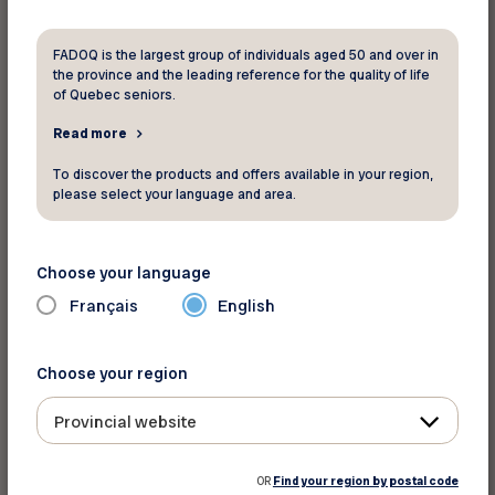
incision minuscule, votre ophtalmologiste
remplacera votre cristallin existant par un
FADOQ is the largest group of individuals aged 50 and over in
cristallin artificiel. La chirurgie de la cataracte est
the province and the leading reference for the quality of life
of Quebec seniors.
considérée comme l’une des interventions les
plus sécuritaires.
Read more
To discover the products and offers available in your region,
please select your language and area.
« Il est possible de corriger d’autres
problèmes de vision au cours d’une
Choose your language
chirurgie de la cataracte »
Français
English
En plus de vous envoyer consulter des
Choose your region
spécialistes secondaires comme des
ophtalmologistes pour faire traiter des maladies
Provincial website
systémiques ou subir une chirurgie de l’oeil au
besoin, votre docteur en optométrie prend aussi
OR
Find your region by postal code
en charge, conjointement avec les