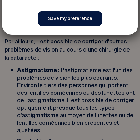
ophtalmologistes, le traitement des maladies
oculaires et les soins aux patients, avant et
après la chirurgie.
Par ailleurs, il est possible de corriger d’autres
problèmes de vision au cours d’une chirurgie de
la cataracte :
Astigmatisme :
L’astigmatisme est l’un des
problèmes de vision les plus courants.
Environ le tiers des personnes qui portent
des lentilles cornéennes ou des lunettes ont
de l’astigmatisme. Il est possible de corriger
optiquement presque tous les types
d’astigmatisme au moyen de lunettes ou de
lentilles cornéennes bien prescrites et
ajustées.