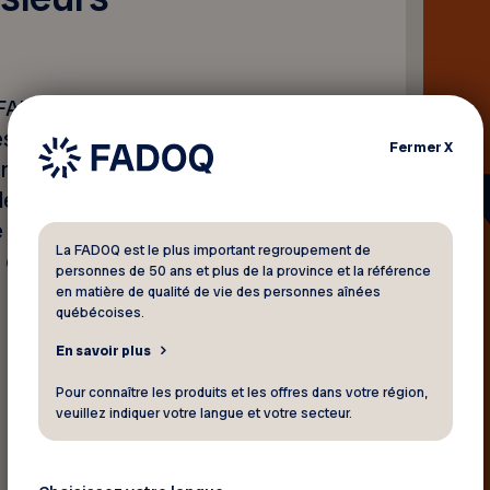
a FADOQ, Yves Bouchard, a
s aînées, particulièrement
Fermer
X
nnonce de Postes Canada de
le du courrier. Il a également
e consultée pour le
La FADOQ est le plus important regroupement de
 en place.
personnes de 50 ans et plus de la province et la référence
en matière de qualité de vie des personnes aînées
québécoises.
En savoir plus
Pour connaître les produits et les offres dans votre région,
veuillez indiquer votre langue et votre secteur.
Retour aux actualités