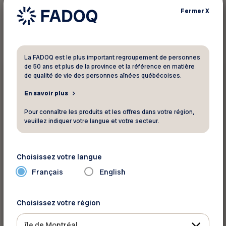
1
résultat trouvé
Fermer
X
La FADOQ est le plus important regroupement de personnes
de 50 ans et plus de la province et la référence en matière
Emploi
de qualité de vie des personnes aînées québécoises.
Le saviez-vous ?
En savoir plus
Travailler après 50 ans : l’expérience, ça
Pour connaître les produits et les offres dans votre région,
compte et ça rapporte!
veuillez indiquer votre langue et votre secteur.
Choisissez votre langue
Français
English
Choisissez votre région
île de Montréal