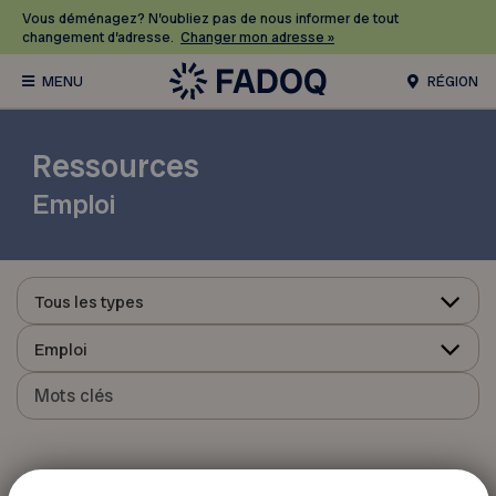
Vous déménagez? N’oubliez pas de nous informer de tout
changement d’adresse.
Changer mon adresse »
RÉGION
Ressources
Emploi
Tous les types
Emploi