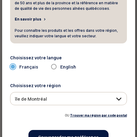
de 50 ans et plus de la province et la référence en matière
de qualité de vie des personnes aînées québécoises.
En savoir plus
Voir ce voyage
Pour connaître les produits et les offres dans votre région,
veuillez indiquer votre langue et votre secteur.
Voyage
Choisissez votre langue
Français
English
15 septembre 2026 - 16 septembre 2026
À la découverte du Safran – Charlevoix
Choisissez votre région
(2 jours)
île de Montréal
île de Montréal
OU
Trouver ma région par code postal