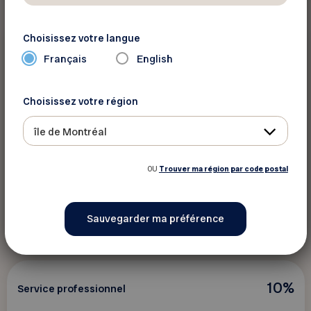
Choisissez votre langue
10%
Service professionnel
Français
English
École d’ébénisterie d’art de Montréal
Choisissez votre région
(ÉÉAM)
île de Montréal
Profitez de 10 % de rabais sur nos cours
d’ébénisterie
OU
Trouver ma région par code postal
Voir ce rabais
10%
Service professionnel