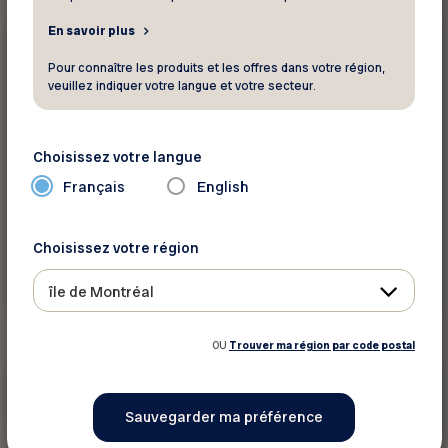
En savoir plus
15 %
Autres
Pour connaître les produits et les offres dans votre région,
veuillez indiquer votre langue et votre secteur.
Eros et compagnie
Profitez de rabais sur la boutique en ligne
Choisissez votre langue
Français
English
Choisissez votre région
Voir ce rabais
île de Montréal
OU
Trouver ma région par code postal
5%
Autres