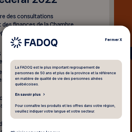
re des consultations
 des finances de la Chambre
opose 11 recommandations
Fermer
X
 par mois par aîné la somme
ent de revenu garanti.
La FADOQ est le plus important regroupement de
s prestations de la Sécurité
personnes de 50 ans et plus de la province et la référence
des aînés admissibles à ce
en matière de qualité de vie des personnes aînées
québécoises.
En savoir plus
mois les sommes versées par
lesse à un individu décédé au
Pour connaître les produits et les offres dans votre région,
veuillez indiquer votre langue et votre secteur.
 du programme de la Sécurité
en compte la croissance des