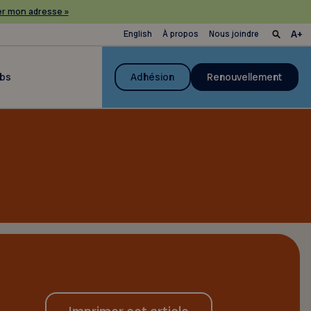
r mon adresse »
English
À propos
Nous joindre
ubs
Adhésion
Renouvellement