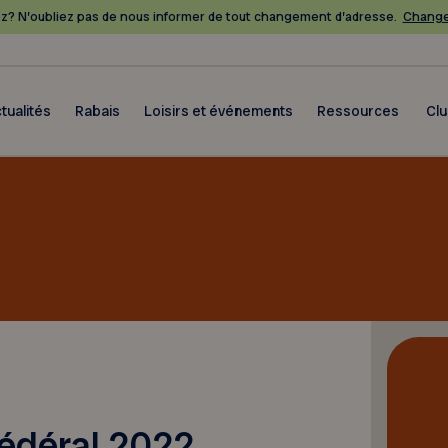
? N’oubliez pas de nous informer de tout changement d’adresse.
Change
tualités
Rabais
Loisirs et événements
Ressources
Cl
édéral 2022