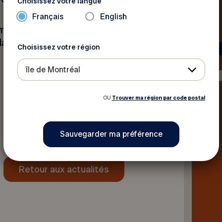
Choisissez votre langue
Français
English
rémunération hebdomadaire
dants.
Choisissez votre région
île de Montréal
OU
Trouver ma région par code postal
Retour aux actualités