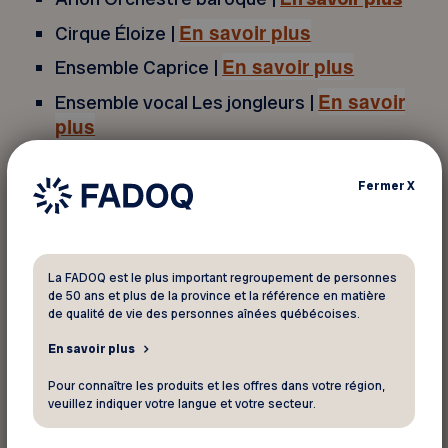
En savoir plus
Cirque Éloize |
En savoir plus
Ensemble Caprice |
En savoir
Ensemble vocal Les jongleurs |
plus
Grands ballets canadiens de Montréal |
En
savoir plus
Fermer
X
Les Grands Explorateurs |
En savoir plus
Maison Théâtre |
En savoir plus
La FADOQ est le plus important regroupement de personnes
Orchestre Symphonique de Montréal |
En
de 50 ans et plus de la province et la référence en matière
savoir plus
de qualité de vie des personnes aînées québécoises.
Théâtre aux Écuries |
En savoir plus
En savoir plus
Théâtre Denise-Pelletier |
En savoir plus
Pour connaître les produits et les offres dans votre région,
veuillez indiquer votre langue et votre secteur.
Théâtre Espace Go |
En savoir plus
Théâtre Prospero |
En savoir plus