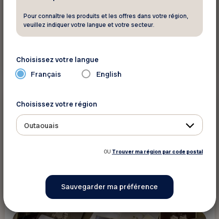
Pour connaître les produits et les offres dans votre région,
veuillez indiquer votre langue et votre secteur.
En savoir plus
Choisissez votre langue
Français
English
Activités sociales et
Choisissez votre région
éducatives
Outaouais
Atelier de généalogie
OU
Trouver ma région par code postal
Gatineau