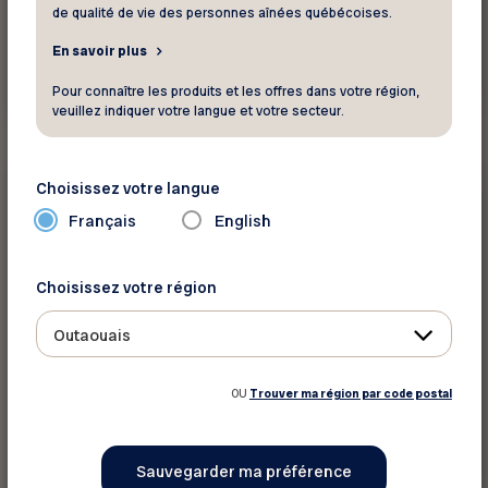
de qualité de vie des personnes aînées québécoises.
En savoir plus
En savoir plus
Pour connaître les produits et les offres dans votre région,
veuillez indiquer votre langue et votre secteur.
Assurances et finances
Choisissez votre langue
Français
English
Le saviez-vous ?
Comment profiter des programmes et
rabais gouvernementaux à la retraite?
Choisissez votre région
Outaouais
OU
Trouver ma région par code postal