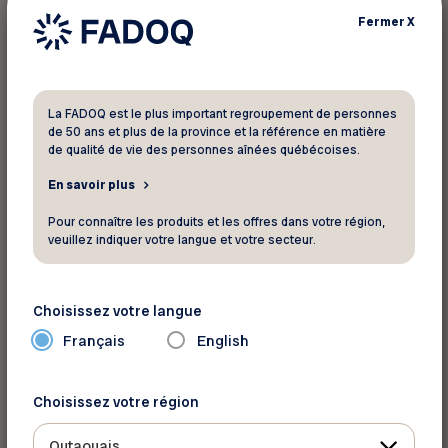
Fermer
X
Aucun résultat n'a été trouvé pour vos
critères de recherche. Veuillez faire une
nouvelle recherche.
La FADOQ est le plus important regroupement de personnes
de 50 ans et plus de la province et la référence en matière
de qualité de vie des personnes aînées québécoises.
En savoir plus
Pour connaître les produits et les offres dans votre région,
veuillez indiquer votre langue et votre secteur.
Choisissez votre langue
Français
English
Choisissez votre région
Outaouais