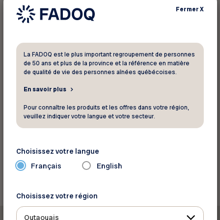
salaires au Canada.
Fermer
X
Rehausser le seuil maximal de rémunération
hebdomadaire des prestations pour
proches aidants.
La FADOQ est le plus important regroupement de personnes
de 50 ans et plus de la province et la référence en matière
(…)
de qualité de vie des personnes aînées québécoises.
En savoir plus
Lire la suite
Pour connaître les produits et les offres dans votre région,
veuillez indiquer votre langue et votre secteur.
Source: Réseau FADOQ
Choisissez votre langue
Retour aux actualités
Français
English
Choisissez votre région
Outaouais