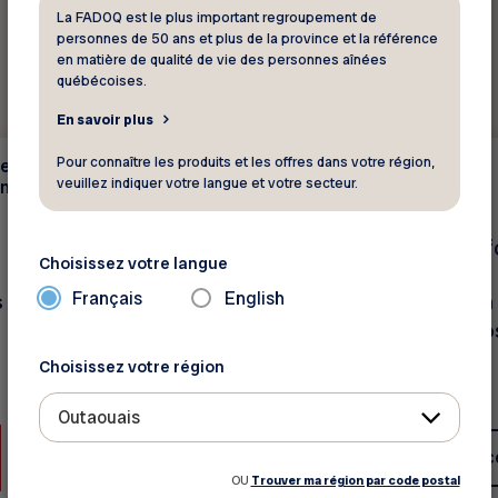
La FADOQ est le plus important regroupement de
personnes de 50 ans et plus de la province et la référence
en matière de qualité de vie des personnes aînées
québécoises.
En savoir plus
Pour connaître les produits et les offres dans votre région,
e -
Électronique -
10 %
veuillez indiquer votre langue et votre secteur.
ication
Télécommunication
Home-Use par SaaSf
Choisissez votre langue
Français
English
 dans vos projets!
Antivirus : une solution
sécurisée pour tous vo
appareils personnels
Choisissez votre région
Outaouais
Voir ce rabais
Voir c
OU
Trouver ma région par code postal