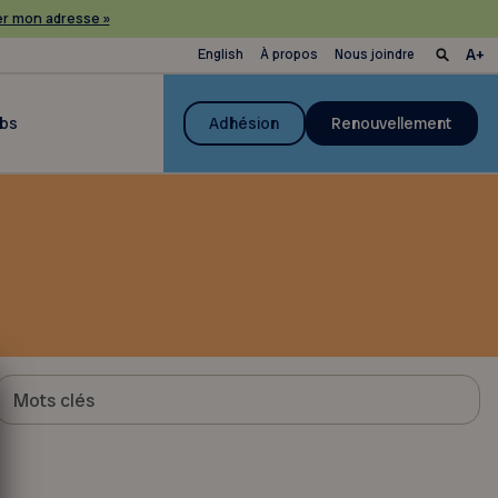
r mon adresse »
English
À propos
Nous joindre
ubs
Adhésion
Renouvellement