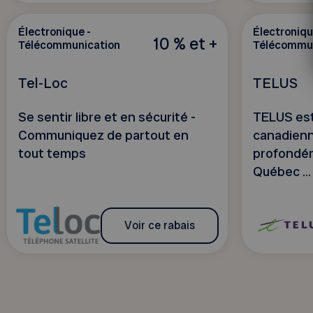
Électronique -
Électroniqu
10 % et +
Télécommunication
Télécommun
Tel-Loc
TELUS
Se sentir libre et en sécurité -
TELUS est
Communiquez de partout en
canadienn
tout temps
profondé
Québec ...
Voir ce rabais