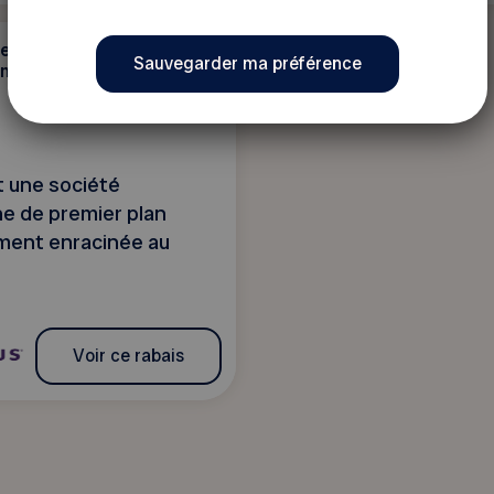
e -
30$/mois
ication
 une société
e de premier plan
ment enracinée au
Voir ce rabais