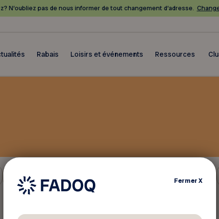
? N’oubliez pas de nous informer de tout changement d’adresse.
Change
tualités
Rabais
Loisirs et événements
Ressources
Cl
Électronique - Télécommunication
Fermer
X