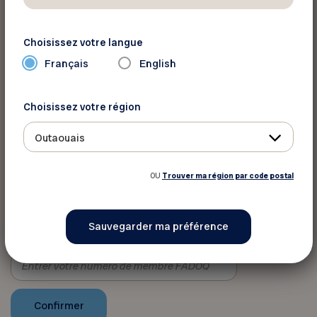
deviendront rapidement des compagnons
incontournables de votre quotidien.
Choisissez votre langue
Français
English
Site
Web:
https://lesproductionsmagimo.com/a-
propos/
Choisissez votre région
Outaouais
Vous devez vous identifier pour
profiter de ce rabais
OU
Trouver ma région par code postal
Votre numéro de membre FADOQ :