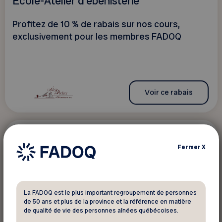
École-Atelier d'ébénisterie
Profitez de 10 % de rabais sur nos cours,
exclusivement pour les membres FADOQ
Voir ce rabais
10 %
Sport - Loisir - Culture
Fermer
X
Espace culturel Saint-Gilles
Rabais de 10 % sur l'ensemble des activités,
La FADOQ est le plus important regroupement de personnes
de 50 ans et plus de la province et la référence en matière
sauf les projections du Ciné-Club.
de qualité de vie des personnes aînées québécoises.