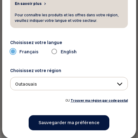
En savoir plus
Pour connaître les produits et les offres dans votre région,
veuillez indiquer votre langue et votre secteur.
Voir ce rabais
Choisissez votre langue
Français
English
15%
Sport - Loisir - Culture
Choisissez votre région
Festival du film de l’Outaouais (FFO)
Outaouais
Là où brillent le meilleur du cinéma.
OU
Trouver ma région par code postal
Voir ce rabais