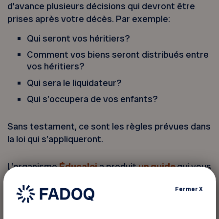
d’avance plusieurs décisions qui devront être
prises après votre décès. Par exemple:
Qui seront vos héritiers?
Comment vos biens seront distribués entre
vos héritiers?
Qui sera le liquidateur?
Qui s’occupera de vos enfants?
Sans testament, ce sont les règles prévues dans
la loi qui s’appliqueront.
L’organisme
Éducaloi
a produit
un guide
qui vous
explique l’importance du testament, pour que
Fermer
X
vos volontés soient respectées.