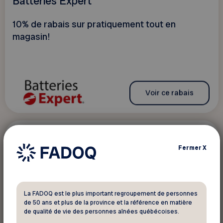
Batteries Expert
10% de rabais sur pratiquement tout en
magasin!
Voir ce rabais
Jusquà 10 %
Véhicule
Fermer
X
Blackcircles.ca
Faites de grosses économies sur l'achat de
La FADOQ est le plus important regroupement de personnes
de 50 ans et plus de la province et la référence en matière
vos pneus et de jantes assorties!
de qualité de vie des personnes aînées québécoises.