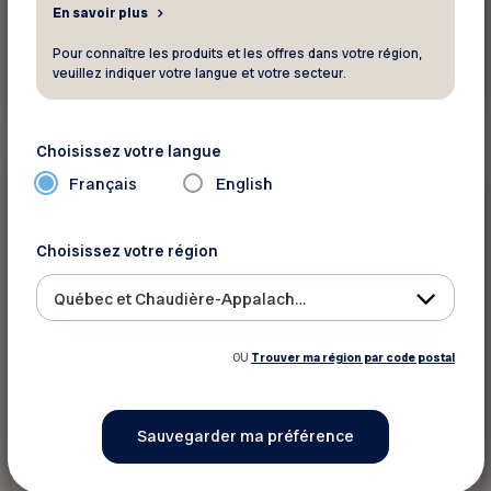
En savoir plus
Pour connaître les produits et les offres dans votre région,
veuillez indiquer votre langue et votre secteur.
Voir ce rabais
Choisissez votre langue
Français
English
10%
Véhicule
Choisissez votre région
Boutique de l'Auto St-Prosper
Québec et Chaudière-Appalaches
10% de rabais sur le lavage et le cirage
OU
Trouver ma région par code postal
Voir ce rabais