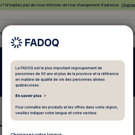
? N’oubliez pas de nous informer de tout changement d’adresse.
Change
tualités
Rabais
Loisirs et événements
Ressources
Cl
La FADOQ est le plus important regroupement de
personnes de 50 ans et plus de la province et la référence
en matière de qualité de vie des personnes aînées
québécoises.
En savoir plus
Pour connaître les produits et les offres dans votre région,
veuillez indiquer votre langue et votre secteur.
eurs programmations
Choisissez votre langue