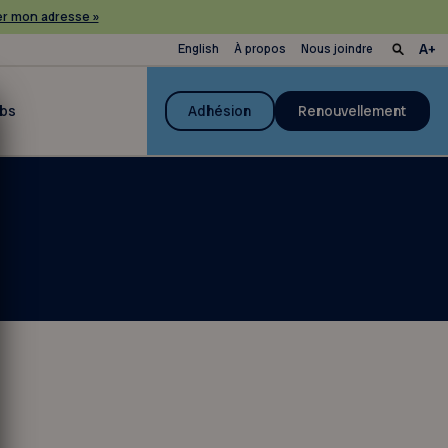
r mon adresse »
English
À propos
Nous joindre
ubs
Adhésion
Renouvellement