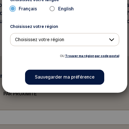
ésents aux quatre coins de la province. Véritables 
Français
English
raide continuent de jouer pleinement leur rôle : briser
 social, tout en leur proposant de nombreuses occ
Choisissez votre région
Choisissez votre région
OU
Trouver ma région par code postal
 une des méthodes suivantes
PAR PROXIMITÉ