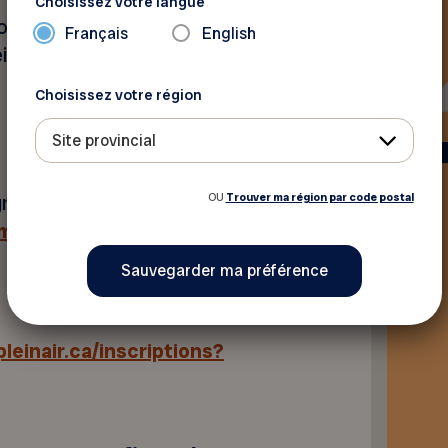
Choisissez votre langue
 groupe. Nos programmes
Français
English
n Air Actif, ainsi que Cardio-
Choisissez votre région
Site provincial
OU
Trouver ma région par code postal
rogrammes
mmes/
pleinair.ca/inscriptions?