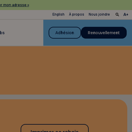
r mon adresse »
English
À propos
Nous joindre
ubs
Adhésion
Renouvellement