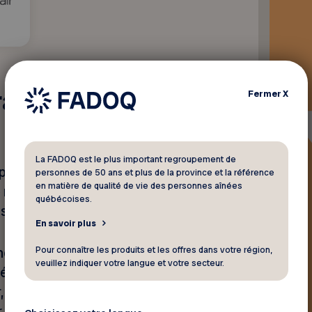
rabais sur votre
Fermer
X
La FADOQ est le plus important regroupement de
 première inscription chez
personnes de 50 ans et plus de la province et la référence
en matière de qualité de vie des personnes aînées
 rabais est applicable sur
québécoises.
es d’abonnements.
En savoir plus
Pour connaître les produits et les offres dans votre région,
ents virtuels et extérieurs 4
veuillez indiquer votre langue et votre secteur.
débuter l’entraînement ou se
ur, nos programmes adaptés
du plein air et des bienfaits