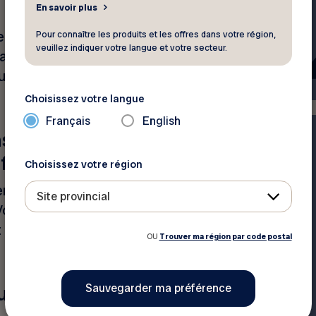
En savoir plus
e, conserve près du centre
Pour connaître les produits et les offres dans votre région,
veuillez indiquer votre langue et votre secteur.
la vision de près et de loin, ce
urelle en corrigeant les
Choisissez votre langue
Français
English
s le choix de
ifocales
Choisissez votre région
entilles cornéennes
Site provincial
Voici quelques aspects
et pendant la consultation
OU
Trouver ma région par code postal
ultifocales