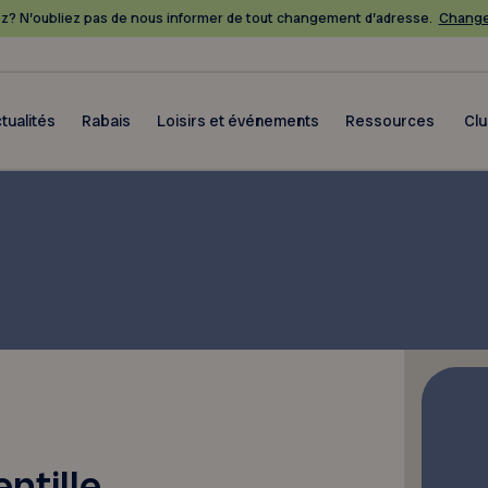
? N’oubliez pas de nous informer de tout changement d’adresse.
Change
tualités
Rabais
Loisirs et événements
Ressources
Cl
ntille