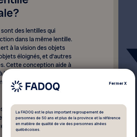
ale?
sont des lentilles qui
tion dans la même lentille.
rt à la vision des objets
objets éloignés, et d’autres
es. Cette conception aide à
à l’âge qui se traduit par de la
image des objets situés à
Fermer
X
es existent en deux versions.
La FADOQ est le plus important regroupement de
ession de zones
personnes de 50 ans et plus de la province et la référence
en matière de qualité de vie des personnes aînées
s, prescrites pour la vision
québécoises.