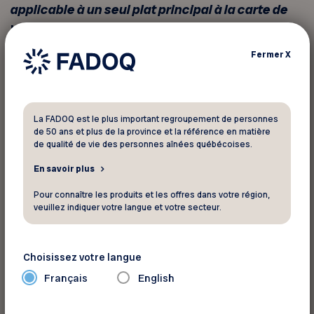
applicable à un seul plat principal à la carte de
votre choix
. Cette offre ne peut être jumelée à
aucune autre promotion. Elle ne s’applique pas
Fermer
X
les jours de fête ou fériés. Le rabais s’applique
uniquement aux articles consommés par le
membre FADOQ sur une facture. Valide en salle
à manger seulement. Offre applicable du
La FADOQ est le plus important regroupement de personnes
de 50 ans et plus de la province et la référence en matière
dimanche au jeudi, uniquement à la Casa
de qualité de vie des personnes aînées québécoises.
Grecque Chicoutimi.
En savoir plus
Pour connaître les produits et les offres dans votre région,
veuillez indiquer votre langue et votre secteur.
Pour informations
Casa Grecque
Choisissez votre langue
1730, boulevard Talbot
Français
English
Chicoutimi Québec G7H 7Z3
Téléphone :
418 549-5499