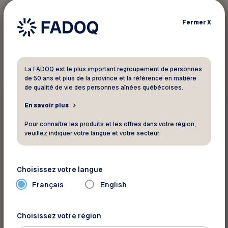
Fermer
X
1
résultat trouvé
La FADOQ est le plus important regroupement de personnes
de 50 ans et plus de la province et la référence en matière
de qualité de vie des personnes aînées québécoises.
Voyage
En savoir plus
17 octobre 2026 - 17 octobre 2026
Pour connaître les produits et les offres dans votre région,
Sortie au Salon FADOQ 50 ans + à
veuillez indiquer votre langue et votre secteur.
Québec
Québec
Choisissez votre langue
Français
English
Choisissez votre région