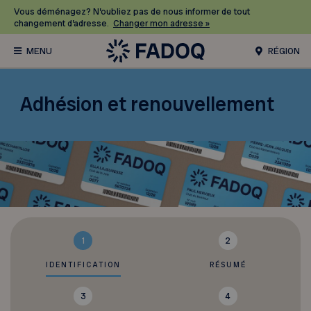
Vous déménagez? N’oubliez pas de nous informer de tout
changement d’adresse.
Changer mon adresse »
RÉGION
Adhésion et renouvellement
1
2
IDENTIFICATION
RÉSUMÉ
3
4