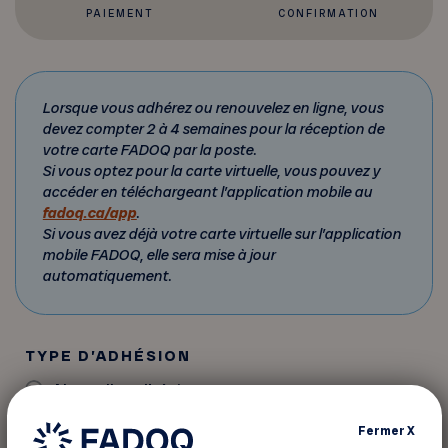
PAIEMENT
CONFIRMATION
Lorsque vous adhérez ou renouvelez en ligne, vous
devez compter 2 à 4 semaines pour la réception de
votre carte FADOQ par la poste.
Si vous optez pour la carte virtuelle, vous pouvez y
accéder en téléchargeant l’application mobile au
fadoq.ca/app
.
Si vous avez déjà votre carte virtuelle sur l’application
mobile FADOQ, elle sera mise à jour
automatiquement.
TYPE D’ADHÉSION
Nouvelle adhésion
Renouvellement de l'adhésion
Fermer
X