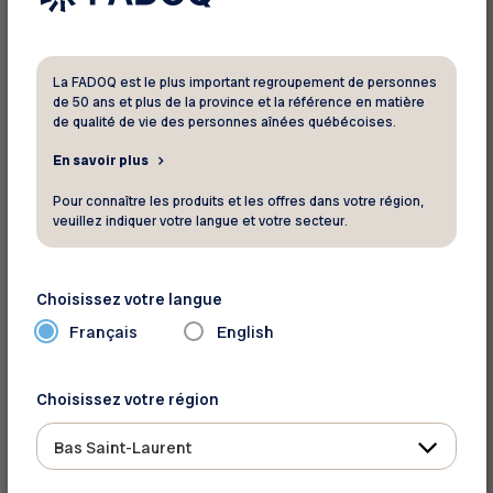
INFORMATIONS SUR LA CARTE À
RENOUVELER
La FADOQ est le plus important regroupement de personnes
de 50 ans et plus de la province et la référence en matière
* Numéro de membre - 7 chiffres
de qualité de vie des personnes aînées québécoises.
En savoir plus
Pour connaître les produits et les offres dans votre région,
veuillez indiquer votre langue et votre secteur.
* Numéro du club - 1 lettre et 3 chiffres
Choisissez votre langue
Français
English
* Code postal
Choisissez votre région
* Téléphone
Bas Saint-Laurent