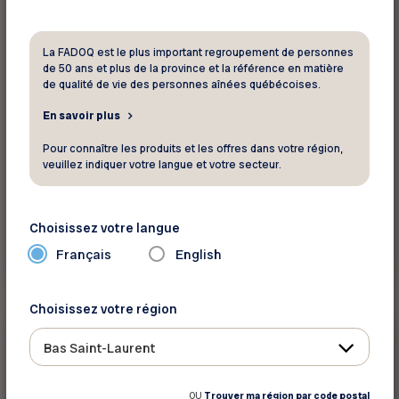
La FADOQ est le plus important regroupement de personnes
de 50 ans et plus de la province et la référence en matière
de qualité de vie des personnes aînées québécoises.
En savoir plus
Pour connaître les produits et les offres dans votre région,
veuillez indiquer votre langue et votre secteur.
Choisissez votre langue
En savoir plus
Français
English
Choisissez votre région
Nouvelles technologies
Bas Saint-Laurent
Programmes
Les Ateliers Technos
OU
Trouver ma région par code postal