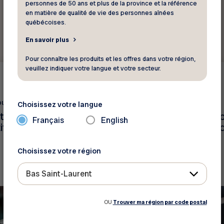
personnes de 50 ans et plus de la province et la référence
en matière de qualité de vie des personnes aînées
québécoises.
En savoir plus
Pour connaître les produits et les offres dans votre région,
veuillez indiquer votre langue et votre secteur.
Voyages
ous ?
Le saviez-vous ?
Choisissez votre langue
se protéger contre
Quelques conseils po
Français
English
tites en voyage?
en voyage en toute 
Choisissez votre région
Bas Saint-Laurent
OU
Trouver ma région par code postal