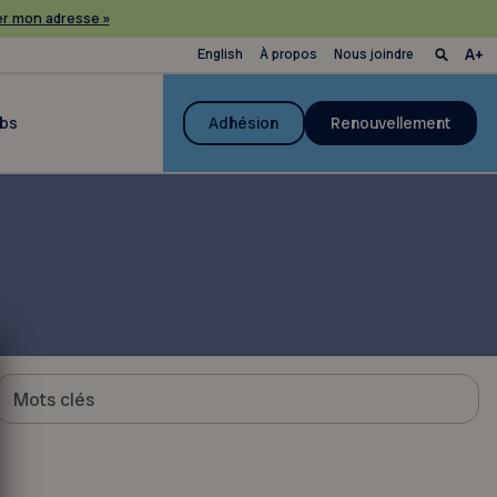
r mon adresse »
English
À propos
Nous joindre
ubs
Adhésion
Renouvellement