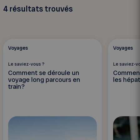
4
résultats trouvés
Voyages
Voyages
Le saviez-vous ?
Le saviez-v
Comment se déroule un
Comment 
voyage long parcours en
les hépa
train?