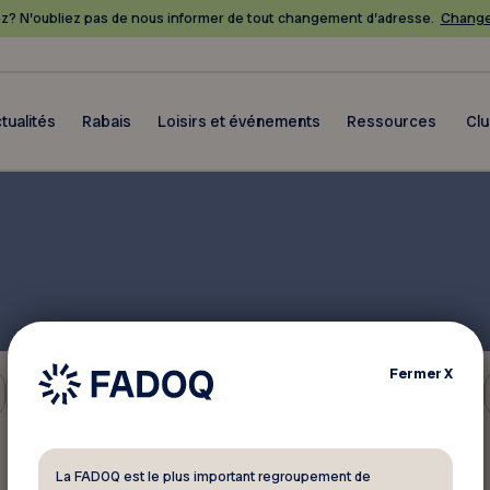
? N’oubliez pas de nous informer de tout changement d’adresse.
Change
tualités
Rabais
Loisirs et événements
Ressources
Cl
Fermer
X
Voyages
La FADOQ est le plus important regroupement de