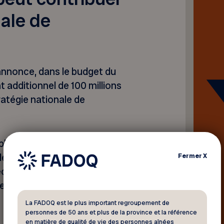
nale de
é
annonce, dans le budget du
additionnel de 100 millions
tratégie nationale de
 plus de 70 000 personnes
e de premier plan dans la
Fermer
X
c un soutien financier via
mesure d’atteindre 100 000
La FADOQ est le plus important regroupement de
personnes de 50 ans et plus de la province et la référence
en matière de qualité de vie des personnes aînées