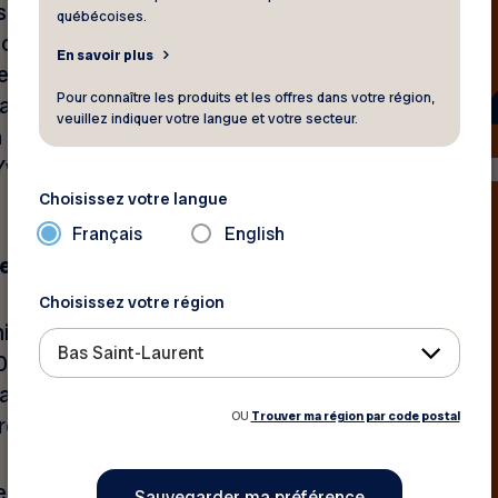
os 16 regroupements
québécoises.
sonnes aînées de se
En savoir plus
e socialiser. Nous voulons en
Pour connaître les produits et les offres dans votre région,
’atteinte des objectifs
veuillez indiquer votre langue et votre secteur.
 des maladies chroniques et
 Yves Bouchard, président de
Choisissez votre langue
Français
English
ien à domicile
Choisissez votre région
cile n’a pas connu de
Bas Saint-Laurent
 2026‑2027. Cette enveloppe
iards de dollars. Dans notre
OU
Trouver ma région par code postal
 recommandé de la doubler.
 virage vers les soins et