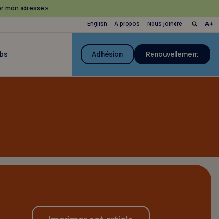
r mon adresse »
English
À propos
Nous joindre
ubs
Adhésion
Renouvellement