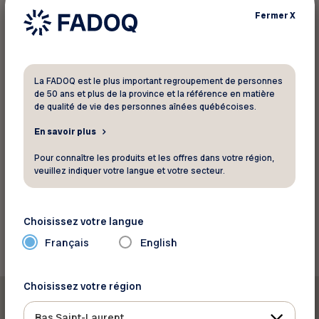
Ce mémoire insiste aussi sur la nécessité
Fermer
X
d’allouer suffisamment de ressources en soins
et en soutien à domicile afin d’assurer une
concordance entre les besoins des aidés et des
aidants.
La FADOQ est le plus important regroupement de personnes
de 50 ans et plus de la province et la référence en matière
de qualité de vie des personnes aînées québécoises.
Lire le mémoire
En savoir plus
Pour connaître les produits et les offres dans votre région,
veuillez indiquer votre langue et votre secteur.
Source: Réseau FADOQ
Retour aux actualités
Choisissez votre langue
Français
English
Choisissez votre région
Bas Saint-Laurent