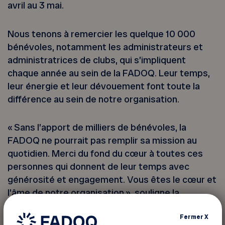
avril au 3 mai.
Nous tenons à remercier les quelque 10 000
bénévoles, notamment les administrateurs et
administratrices de clubs, qui s’impliquent
chaque année au sein de la FADOQ. Leur temps,
leur énergie et leur dévouement font toute la
différence au sein de notre organisation.
« Sans l’apport de milliers de bénévoles, la
FADOQ ne pourrait pas remplir sa mission au
quotidien. Merci du fond du cœur à toutes ces
personnes qui donnent de leur temps avec
générosité et engagement. Vous êtes le cœur et
l’âme de notre organisation », souligne la
présidente de la FADOQ, Gisèle Tassé-Goodman.
Fermer
X