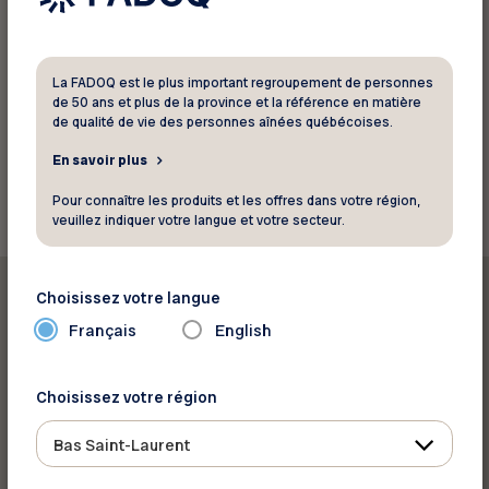
Rappelons que plus de 25 % des bénévoles au
Québec ont plus de 65 ans.
La FADOQ est le plus important regroupement de personnes
de 50 ans et plus de la province et la référence en matière
Source: FADOQ
de qualité de vie des personnes aînées québécoises.
Retour aux actualités
En savoir plus
Pour connaître les produits et les offres dans votre région,
veuillez indiquer votre langue et votre secteur.
Choisissez votre langue
Français
English
Imprimer cet article
Choisissez votre région
Bas Saint-Laurent
Partager sur :