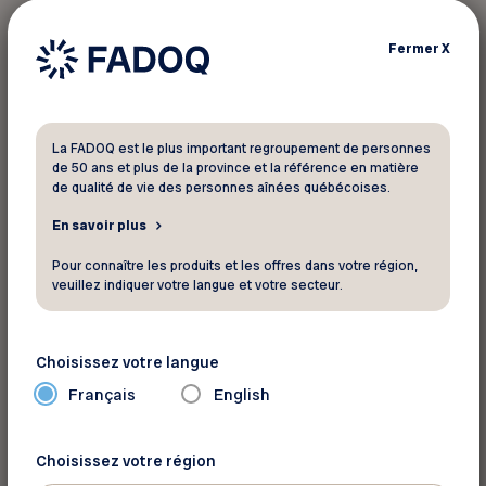
solidarité.
Fermer
X
Ces échanges créent des ponts et des moments
de partage incomparables!
La FADOQ est le plus important regroupement de personnes
Découvrez la programmation de la Semaine
de 50 ans et plus de la province et la référence en matière
de qualité de vie des personnes aînées québécoises.
québécoise intergénérationnelle sur le site Web
d’Intergénérations Québec.
En savoir plus
Pour connaître les produits et les offres dans votre région,
veuillez indiquer votre langue et votre secteur.
Voir la programmation
Choisissez votre langue
Source: FADOQ
Français
English
Retour aux actualités
Choisissez votre région