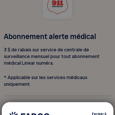
Abonnement alerte médical
3 $ de rabais sur service de centrale de
surveillance mensuel pour tout abonnement
médical Linear numéra.
* Applicable sur les services médicaux
uniquement.
Pour informations
Fermer
X