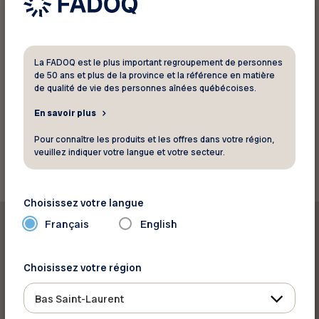
116 avenue du Havre
Rimouski Québec G5M 1Z6
Téléphone :
418 722-9111
Site web
La FADOQ est le plus important regroupement de personnes
de 50 ans et plus de la province et la référence en matière
Voir la carte
de qualité de vie des personnes aînées québécoises.
En savoir plus
Retourner aux rabais
Pour connaître les produits et les offres dans votre région,
veuillez indiquer votre langue et votre secteur.
Choisissez votre langue
Français
English
Choisissez votre région
Imprimer ce rabais
Bas Saint-Laurent