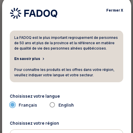
Fermer
X
Pour informations
Isolation MJ
La FADOQ est le plus important regroupement de personnes
605, Route 289
de 50 ans et plus de la province et la référence en matière
de qualité de vie des personnes aînées québécoises.
Saint-Alexandre de Kamouraska Québec G0L
2G0
En savoir plus
Téléphone :
418 495-2225
Pour connaître les produits et les offres dans votre région,
Site web
veuillez indiquer votre langue et votre secteur.
Voir la carte
Choisissez votre langue
Français
English
Retourner aux rabais
Choisissez votre région