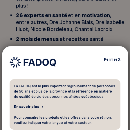
plus !
26 experts en santé
et en
motivation
,
entre autres, Dre Johanne Blais, Dre Isabelle
Huot, Nicole Bordeleau, Chantal Lacroix
2 mois de menus
et recettes santé
Des exercices dans le
confort de votre
foyer
Fermer
X
Une
évaluation
de votre condition physique
Des méthodes pour
gérer votre stress
et
vous initier à la méditation
La FADOQ est le plus important regroupement de personnes
Une
page Facebook
privée
et très active
de 50 ans et plus de la province et la référence en matière
de qualité de vie des personnes aînées québécoises.
Un
événement en direct chaque année
En savoir plus
avec Josée Lavigueur
, les intervenants et
bien plus…
Pour connaître les produits et les offres dans votre région,
veuillez indiquer votre langue et votre secteur.