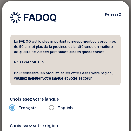
10 %
Véhicule
Fermer
X
Batteries Expert
La FADOQ est le plus important regroupement de personnes
10% de rabais sur pratiquement tout en
de 50 ans et plus de la province et la référence en matière
magasin!
de qualité de vie des personnes aînées québécoises.
En savoir plus
Pour connaître les produits et les offres dans votre région,
veuillez indiquer votre langue et votre secteur.
Voir ce rabais
Choisissez votre langue
Français
English
Jusquà 10 %
Véhicule
Choisissez votre région